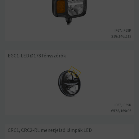
IP67, IP69K
218x146x113
EGC1-LED Ø178 fényszórók
IP67, IP69K
Ø178/169x96
CRC1, CRC2-RL menetjelző lámpák LED