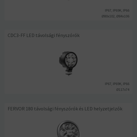
IP67, IP69K, IP66
Ø80x102, Ø84x106
CDC3-FF LED távolsági fényszórók
IP67, IP69K, IP66
Ø117x74
FERVOR 180 távolsági fényszórók és LED helyzetjelzők