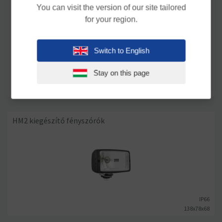
HM3 kiegészítő fényszórók
You can visit the version of our site tailored
for your region.
Switch to English
Stay on this page
IP66
120x48x65
HM2 kiegészítő fényszórók
IP66
138x78x68