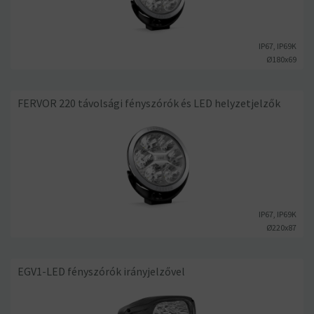
IP67, IP69K
Ø180x69
FERVOR 220 távolsági fényszórók és LED helyzetjelzők
IP67, IP69K
Ø220x87
EGV1-LED fényszórók irányjelzővel