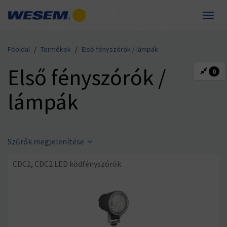
Toggle
naviga
Forgalmazók számára
Gyártók számára
Kompetencia
Kapcsolat
Termékek
Rólunk
Főoldal
Termékek
Első fényszórók / lámpák
PL
DE
EN
FR
IT
RO
RU
Első fényszórók /
0
lámpák
Szűrők megjelenítése
CDC1, CDC2 LED ködfényszórók