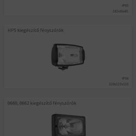
IP65
182x86x81
HP5 kiegészítő fényszórók
IP56
220x123x120
0660, 0662 kiegészítő fényszórók