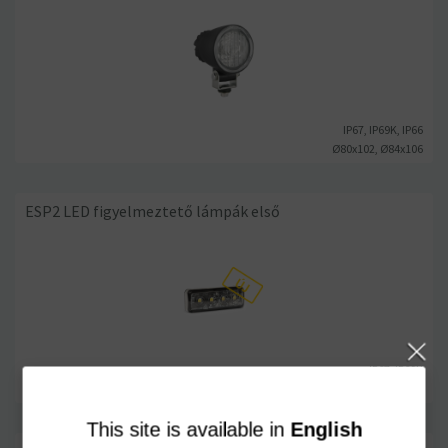
IP67, IP69K, IP66
Ø80x102, Ø84x106
ESP2 LED figyelmeztető lámpák első
IP67, IP69K
70x26x15
This site is available in
English