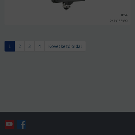
IP54
241x135x90
1
2
3
4
Következő oldal